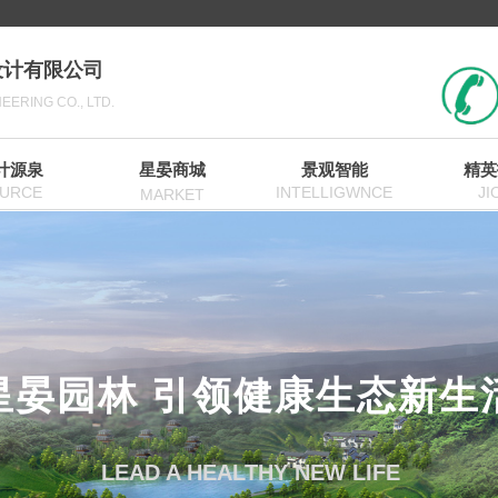
设计有限公司
ERING CO., LTD.
计源泉
星晏商城
景观智能
精英
URCE
INTELLIGWNCE
JI
MARKET
星晏园林 引领健康生态新生
LEAD A HEALTHY NEW LIFE