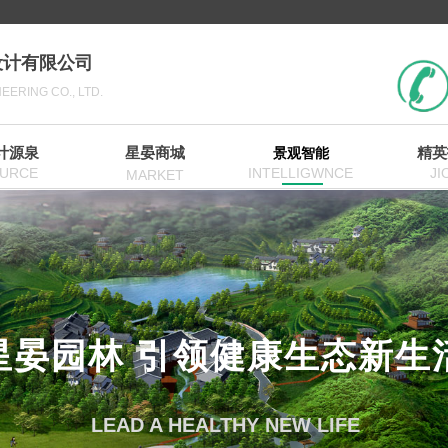
设计有限公司
ERING CO., LTD.
计源泉
星晏商城
精英
景观智能
URCE
INTELLIGWNCE
JI
MARKET
星晏园林 引领健康生态新生
LEAD A HEALTHY NEW LIFE